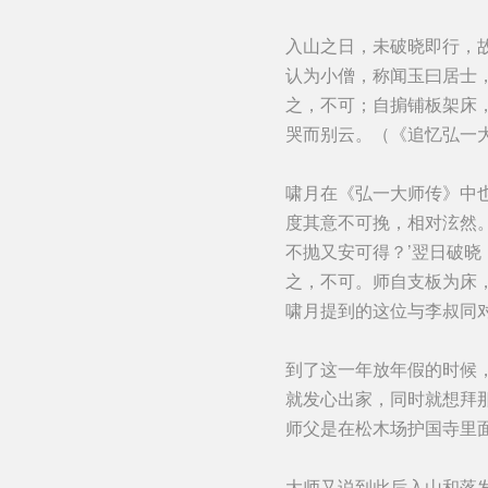
入山之日，未破晓即行，
认为小僧，称闻玉曰居士
之，不可；自掮铺板架床
哭而别云。（《追忆弘一
啸月在《弘一大师传》中也
度其意不可挽，相对泫然。
不抛又安可得？’翌日破
之，不可。师自支板为床
啸月提到的这位与李叔同
到了这一年放年假的时候
就发心出家，同时就想拜
师父是在松木场护国寺里
大师又说到此后入山和落