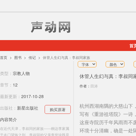
首
首页
图书
传记
休管人生幻与真：李叔同家族
类型：
宗教人物
休管人生幻与真：李叔同
章节：
12
作者：
田涛
最新更新：
2017-10-28
杭州西湖南隅的大慈山下
出版社：
新星出版社
购买原著
写有《重游祖塔院》一诗
内容简介
这座寺院历千年风雨而不
在近代天津，李叔同的家族――桐达李家属
环境十分清幽，确是一处
于名门望族之列。李叔同的父亲李世珍既是