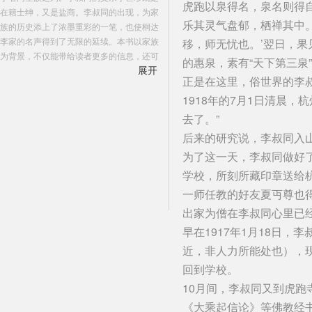
虎跑以泉得名，泉名则得自
在籍士绅，又是盐商。李叔同的出现，为家
乐其灵气盘郁，栖禅其中
族的历史添上了浓墨重彩的一笔，也使桐达
李家的名声得到了无限的延续。本书以家族
移，师无忧也。’翌日，
为背景，不仅能带给读者更多的信息，还可
的惠泉，素有“天下第三
展开
以帮助读者从另一个侧面来认识李叔同。在
正是在这里，俗世界的李
近现代文化史上，李叔同是一个谜一样的人
1918年的7月1日清晨
物，在个人事业正处于成熟阶段的人生中
年，他却选择遁入空门，以一代高僧的形象
去了。”
出现在世人面前。这种独特的人生道路，自
后来的研究说，李叔同入
然有他家族的影响，也与时代背景休戚相
为了这一天，李叔同做好
关，本书就时代与家族对他的影响进行了重
新的认知。
学校，所刻所藏印章送给
一师任教的好友夏丏尊也
出家为僧在李叔同心里已
早在1917年1月18日
近，非人力所能处也），
回到学校。
10月间，李叔同又到虎
《大乘起信论》等佛教经