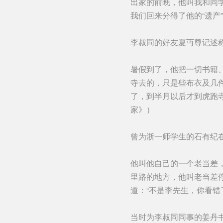
出家的前晚，他叫我和同
我们回来分得了他的“遗
李叔同的好友夏丏尊记述
暑假到了，他把一切书籍
寺去的，只是些布衣及几
了，到半月以后才到虎跑
家》）
曾为浙一师学生的石有纪
他叫他自己的一个老当差
里路的地方，他叫老当差
道：“不是李先生，你看
当时为李叔同同事的姜丹