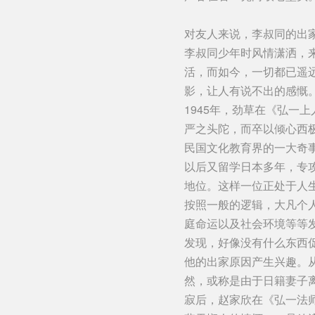
对友人来说，李叔同的出
李叔同少年时风情潇洒，
活，而如今，一切都已遥
影，让人有说不出的感慨
1945年，劲草在《弘一
严之头陀，而卒以倾心西
民国文化教育界的一大奇
以后又留学日本多年，专
地位。这样一位正处于人
按照一般的逻辑，大凡个
庭命运以及社会环境等等
发现，好像没有什么东西
他的出家原因产生兴趣。
然，或称是由于日籍妻子
寂后，赵家欣在《弘一法