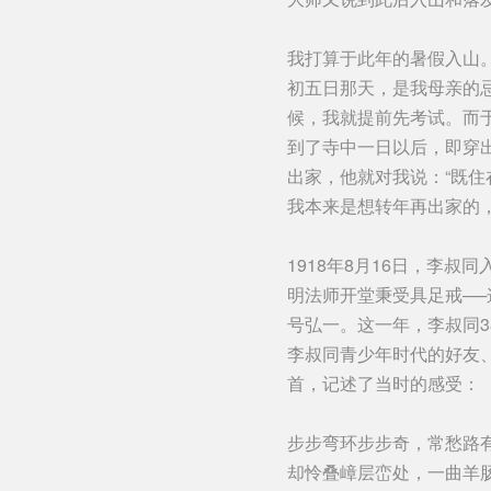
我打算于此年的暑假入山
初五日那天，是我母亲的
候，我就提前先考试。而
到了寺中一日以后，即穿
出家，他就对我说：“既
我本来是想转年再出家的
1918年8月16日，李
明法师开堂秉受具足戒─
号弘一。这一年，李叔同3
李叔同青少年时代的好友
首，记述了当时的感受：
步步弯环步步奇，常愁路
却怜叠嶂层峦处，一曲羊