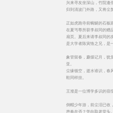
兴来寻友坐深山，竹院逢
归到清波门外路，又将尘
正如虎跑寺前蜿蜒的石板
在夏丏尊所获李叔同的赠
扇页。夏后来请李叔同的
是大学者陈寅恪之兄，是
象管留春，麝煤记月，犹
亚。
尘缘顿空，逝水谁识，春
鞋同样挂。
王瀣是一位博学多识的宿
倒帽少年游，前尘泪已收
声春在否？凭向取老堂头