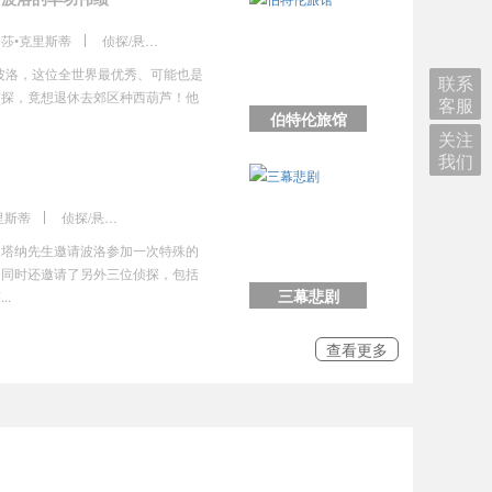
莎•克里斯蒂
侦探/悬疑/推理
波洛，这位全世界最优秀、可能也是
联系
侦探，竟想退休去郊区种西葫芦！他
客服
伯特伦旅馆
关注
我们
里斯蒂
侦探/悬疑/推理
夏塔纳先生邀请波洛参加一次特殊的
，同时还邀请了另外三位侦探，包括
三幕悲剧
..
查看更多