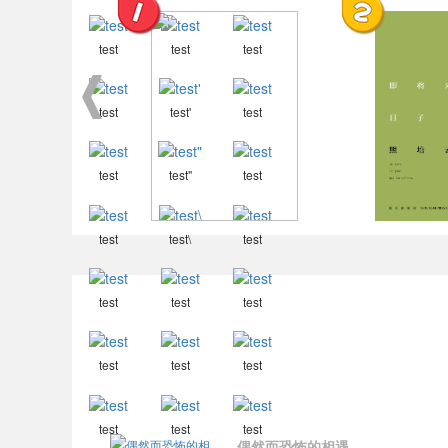
test
test
test
test
test'
test
test
test"
test
杨言
我是即将
test
test\
test
test
test
test
test
test
test
test
test
test
偶然而恐怖的相遇