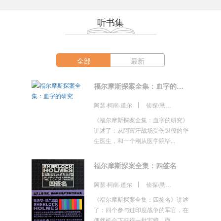
听书集
全部
最新
福尔摩斯探案全集：血字的研究
阿瑟·柯南·道尔
侦探/悬疑/推理
《福尔摩斯探案全集：血字的研究》
讲述了：从阿富汗战场受伤退役的华
生医生，和一个刚从医学院毕...
福尔摩斯探案全集：四签名
阿瑟·柯南·道尔
侦探/悬疑/推理
《福尔摩斯探案全集：四签名》讲述
了：四个参与过印度战争的军官，在
偶然机会下获得一批宝藏。而...