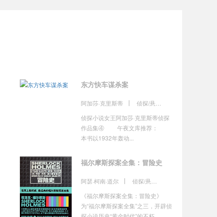
东方快车谋杀案
阿加莎·克里斯蒂
侦探/悬疑/推理
侦探小说女王阿加莎·克里斯蒂侦探
作品集④ 午夜文库推荐：
本书以1932年轰动...
福尔摩斯探案全集：冒险史
阿瑟·柯南·道尔
侦探/悬疑/推理
《福尔摩斯探案全集：冒险史》
为“福尔摩斯探案全集”之三，开辟侦
探小说历史“黄金时代”的不朽...