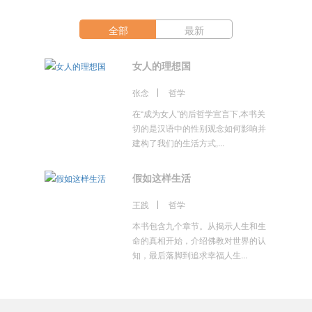
全部
最新
女人的理想国
张念
哲学
在“成为女人”的后哲学宣言下,本书关
切的是汉语中的性别观念如何影响并
建构了我们的生活方式,...
假如这样生活
王践
哲学
本书包含九个章节。从揭示人生和生
命的真相开始，介绍佛教对世界的认
知，最后落脚到追求幸福人生...