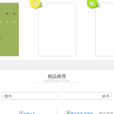
来到的日子
燕园困学记
广陵散 –
精品推荐
图书
听书
赫尔克里