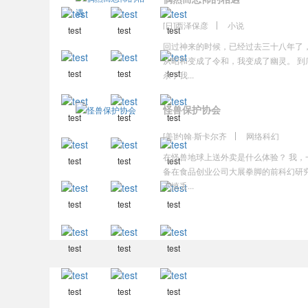
[日]西泽保彦
小说
test
test
test
回过神来的时候，已经过去三十八年了
从昭和变成了令和，我变成了幽灵。 到
test
test
test
杀了我...
怪兽保护协会
test
test
test
[美]约翰·斯卡尔齐
网络科幻
在怪兽地球上送外卖是什么体验？ 我，
test
test
test
备在食品创业公司大展拳脚的前科幻研
不慎丢...
test
test
test
test
test
test
test
test
test