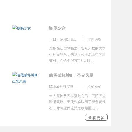
独眼少女
（日）麻耶雄嵩著，张舟译
推理探案
准备在初雪降临之日告别人世的大学
生种田静马，来到了位于深山中的栖
苅村。在这个“栖苅”大人以...
暗黑破坏神Ⅲ：圣光风暴
[美]纳特•凯尼恩 著 李镭 译
玄幻奇幻
当大魔神从天界落败之后，高阶天堂
渐渐复原。天使议会取得了黑色灵魂
石，并将这件诅咒之物藏匿在...
查看更多