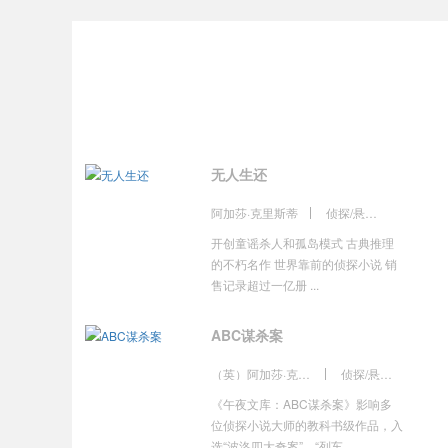
无人生还
阿加莎·克里斯蒂
侦探/悬疑/推理
开创童谣杀人和孤岛模式 古典推理
的不朽名作 世界靠前的侦探小说 销
售记录超过一亿册 ...
ABC谋杀案
（英）阿加莎·克里斯蒂
侦探/悬疑/推理
《午夜文库：ABC谋杀案》影响多
位侦探小说大师的教科书级作品，入
选“波洛四大奇案”，“列车...