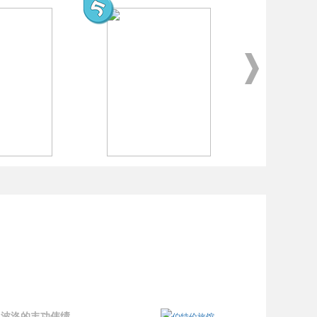
中国狂士传
自由在高处(增订版）
·波洛的丰功伟绩