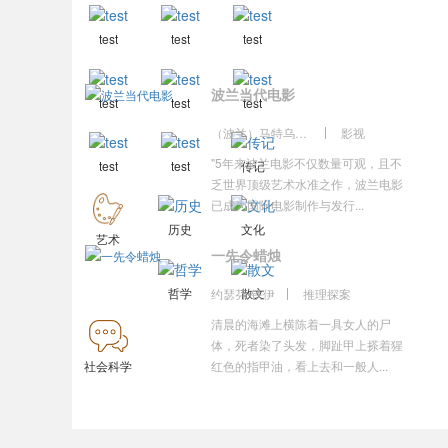
test
test
test
波兰当代电影
test
test
test
（波兰）马特乌什·维尔纳 （Mateusz Werner）主编
影视
"5年来波兰电影不仅数量可观，且不
test
test
传记
乏世界顶级艺术水准之作，波兰电影
已成为国际电影制作与发行...
历史
文化
艺术
一先令蜡烛
哲学
散文
约瑟芬•铁伊
推理探案
清晨的海滩上横陈着一具女人的尸
体，死者染了头发，脚趾甲上搽着猩
社会科学
红色的指甲油，看上去和一般人...