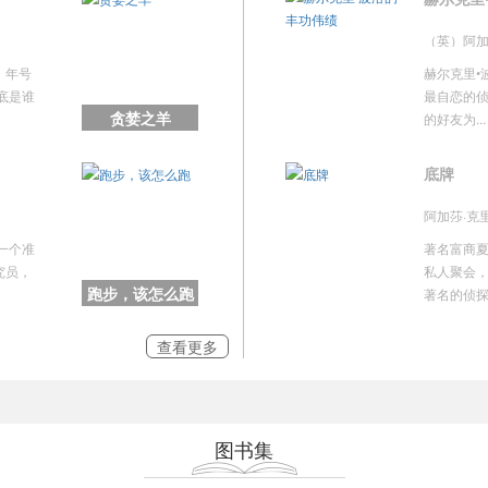
（英）阿加
，年号
赫尔克里•
底是谁
最自恋的
贪婪之羊
的好友为...
底牌
阿加莎·克
一个准
著名富商
究员，
私人聚会
跑步，该怎么跑
著名的侦探.
查看更多
图书集