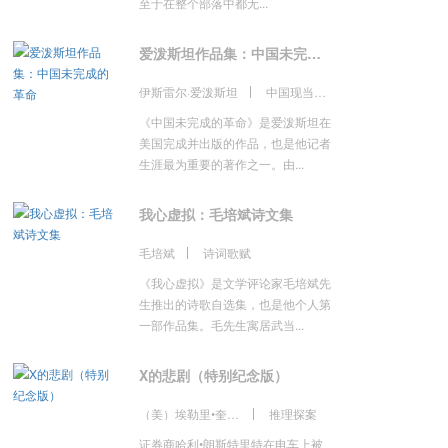
至于在整个部落中都无...
爱泼斯坦作品集：中国未完成的革命
伊斯雷尔·爱泼斯坦
中国现当代随笔
《中国未完成的革命》是爱泼斯坦在
美国完成并出版的作品，也是他记者
生涯最为重要的著作之一。由...
我心虚拟：毛培斌诗文集
毛培斌
诗词歌赋
《我心虚拟》是文学评论家毛培斌先
生推出的诗歌自选集，也是他个人第
一部作品集。毛先生寓居武当...
X的悲剧（特别纪念版）
（美）埃勒里•奎因 著，唐诺 译
推理探案
证券商哈利•朗斯特里特在电车上被