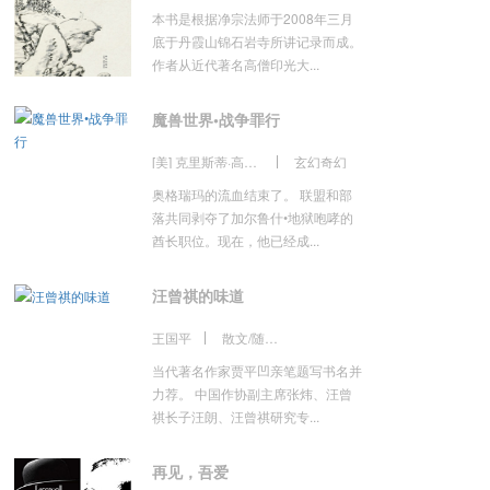
本书是根据净宗法师于2008年三月
底于丹霞山锦石岩寺所讲记录而成。
作者从近代著名高僧印光大...
魔兽世界•战争罪行
[美] 克里斯蒂·高登 著；李镭 译
玄幻奇幻
奥格瑞玛的流血结束了。 联盟和部
落共同剥夺了加尔鲁什•地狱咆哮的
酋长职位。现在，他已经成...
汪曾祺的味道
王国平
散文/随笔/书信
当代著名作家贾平凹亲笔题写书名并
力荐。 中国作协副主席张炜、汪曾
祺长子汪朗、汪曾祺研究专...
再见，吾爱