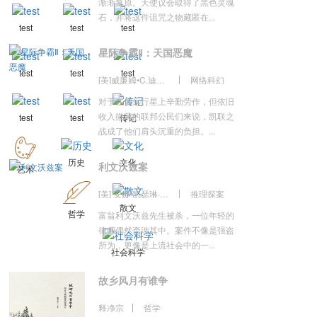
渐渐复原。天使议会取得了黑色灵魂
石，并将这件诅咒之物藏匿在...
test
test
test
星际争霸Ⅱ：天国恶魔
test
test
test
[美]威廉姆•C.迪特兹 著 李镭 译
网络科幻
对于在偏远行星上辛勤劳作，但依旧
收入微薄的联邦公民们来说，凯联之
test
test
传记
战成了他们肩头沉重的负担。...
历史
文化
利文沃兹案
艺术
[美] 安娜·凯瑟琳·格林 著；吴幸宜，宋瑛堂 译
推理探案
散文
哲学
富翁利文沃兹先生被杀，一位年轻的
律师偶然牵涉其中。案件不像是强盗
所为，更像是上流社会中的一...
社会科学
故乡风月有谁争
释净宗
哲学