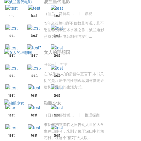
波兰当代电影
（波兰）马特乌什·维尔纳 （Mateusz Werner）主编
影视
test
test
test
"5年来波兰电影不仅数量可观，且不
乏世界顶级艺术水准之作，波兰电影
test
test'
test
已成为国际电影制作与发行...
女人的理想国
test
test"
test
张念
哲学
在“成为女人”的后哲学宣言下,本书关
test
test\
test
切的是汉语中的性别观念如何影响并
建构了我们的生活方式,...
test
test
test
独眼少女
（日）麻耶雄嵩著，张舟译
推理探案
test
test
test
准备在初雪降临之日告别人世的大学
生种田静马，来到了位于深山中的栖
test
test
test
苅村。在这个“栖苅”大人以...