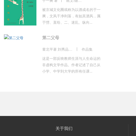
于一爽 著
散文/随笔/书信
被京城文化圈戏称为以酒成名的于一
爽，文风干净利落，有如其酒风，属
于愣、直给、二、迷乱、纵向...
第二父母
黄北平著 刘秀品整理
作品集
这是一部反映教师生涯与人生命运的
非虚构文学作品。作者记述了自己从
小学、中学到大学的所有任课...
关于我们