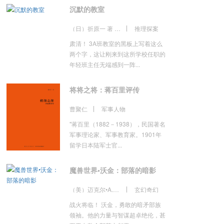
沉默的教室
（日）折原一 著 潘璐 译
推理探案
肃清！ 3A班教室的黑板上写着这么
两个字，这让刚来到这所学校任职的
年轻班主任无端感到一阵...
将将之将：蒋百里评传
曹聚仁
军事人物
"蒋百里（1882－1938），民国著名
军事理论家、军事教育家。1901年
留学日本陆军士官...
魔兽世界•沃金：部落的暗影
（美）迈克尔•A.斯塔克波尔 著 江流 译
玄幻奇幻
战火将临！ 沃金，勇敢的暗矛部族
领袖。他的力量与智谋超卓绝伦，甚