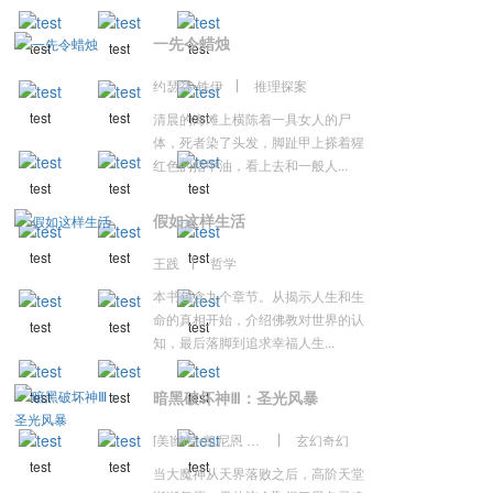
一先令蜡烛
test
test
test
约瑟芬•铁伊
推理探案
test
test
test
清晨的海滩上横陈着一具女人的尸
体，死者染了头发，脚趾甲上搽着猩
红色的指甲油，看上去和一般人...
test
test
test
假如这样生活
test
test
test
王践
哲学
本书包含九个章节。从揭示人生和生
命的真相开始，介绍佛教对世界的认
test
test
test
知，最后落脚到追求幸福人生...
暗黑破坏神Ⅲ：圣光风暴
test
test
test
[美]纳特•凯尼恩 著 李镭 译
玄幻奇幻
test
test
test
当大魔神从天界落败之后，高阶天堂