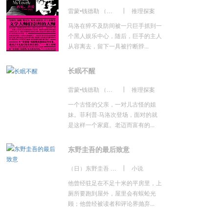
雷蒙•钱德勒 （著），黄蕴（译）
推理探案
马洛在猝不及防间被一只巨手抓到一
个黑人娱乐中心，随后，巨手的主人
从容离去，留下一具被拧断脖...
长眠不醒
雷蒙•钱德勒 （著），黄蕴（译）
推理探案
一个古怪的父亲，一对儿古怪的姐
妹。菲利普·马洛次登场，面对的就
是这样一个家庭。老迈而富有的...
东野圭吾的最后致意
（日）东野圭吾 著 潘璐 译
小说
他曾经驻足在不足十米的平房里，上
厕所要跑到屋外，屋里会有蜈蚣光
顾；他曾经被读者和评论界抛弃...