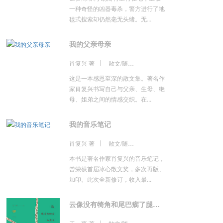
一种奇怪的凶器毒杀，警方进行了地
毯式搜索却仍然毫无头绪。无...
我的父亲母亲
肖复兴 著
散文/随笔/书信
这是一本感恩至深的散文集。著名作
家肖复兴书写自己与父亲、生母、继
母、姐弟之间的情感交织。在...
我的音乐笔记
肖复兴 著
散文/随笔/书信
本书是著名作家肖复兴的音乐笔记，
曾荣获首届冰心散文奖，多次再版、
加印。此次全新修订，收入最...
云像没有犄角和尾巴瘸了腿的长颈鹿