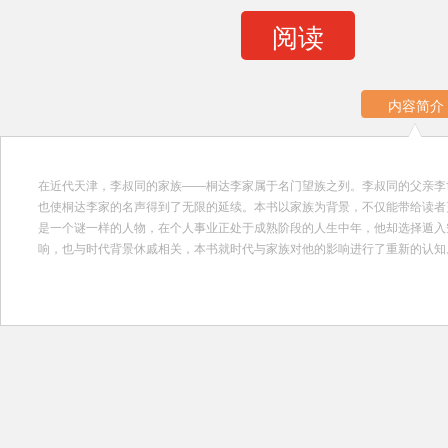
阅读
内容简介
在近代天津，李叔同的家族――桐达李家属于名门望族之列。李叔同的父亲李
也使桐达李家的名声得到了无限的延续。本书以家族为背景，不仅能带给读者
是一个谜一样的人物，在个人事业正处于成熟阶段的人生中年，他却选择遁入
响，也与时代背景休戚相关，本书就时代与家族对他的影响进行了重新的认知