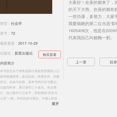
大家好！在座的都来了，在
的天下大势。在座的都有
一些功课，多努力，大家
我要揭晓的第二位当选“影
类型：
社会学
1605408次，他是在
章节：
72
代表我自己向她鞠一躬。
最新更新：
2017-10-29
出版社：
新星出版社
购买原著
上一章
目录
内容简介
本书旨在从个体角度探讨身处转型期的人们
如何超越逆境，盘活自由，拓展生存，积极
生活。自由与自救，是本书的方向与重点。
出版四年来，累计加印三十余次。本次增
订，加入新作六万余字，特别增加“历史与
心灵”一辑，并对自由与责任、中国人的自
展开
由传统等内容作了必要增补。