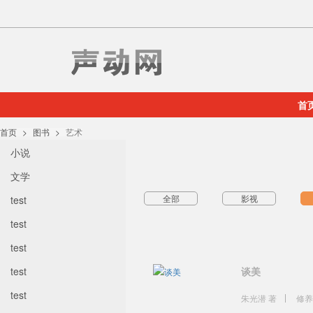
首
首页
图书
艺术
小说
文学
全部
影视
test
test
test
test
谈美
test
朱光潜 著
修养