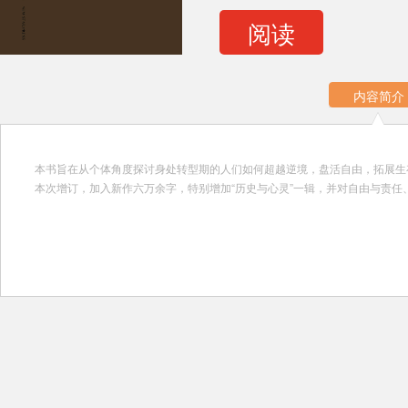
阅读
内容简介
本书旨在从个体角度探讨身处转型期的人们如何超越逆境，盘活自由，拓展生
本次增订，加入新作六万余字，特别增加“历史与心灵”一辑，并对自由与责任